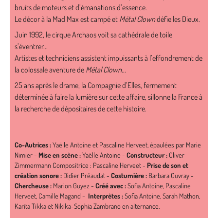
bruits de moteurs et d’émanations d’essence.
Le décor à la Mad Max est campé et
Métal Clown
défie les Dieux.
Juin 1992, le cirque Archaos voit sa cathédrale de toile
s’éventrer...
Artistes et techniciens assistent impuissants à l’effondrement de
la colossale aventure de
Métal Clown
...
25 ans après le drame, la Compagnie d’Elles, fermement
déterminée à faire la lumière sur cette affaire, sillonne la France à
la recherche de dépositaires de cette histoire.
Co-Autrices :
Yaëlle Antoine et Pascaline Herveet, épaulées par Marie
Nimier -
Mise en scène :
Yaëlle Antoine -
Constructeur :
Oliver
Zimmermann Compositrice : Pascaline Herveet -
Prise de son et
création sonore :
Didier Préaudat -
Costumière :
Barbara Ouvray -
Chercheuse :
Marion Guyez -
Créé avec :
Sofia Antoine, Pascaline
Herveet, Camille Magand -
Interprètes :
Sofia Antoine, Sarah Mathon,
Karita Tikka et Nikika-Sophia Zambrano en alternance.