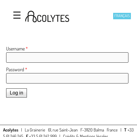
Acolytes
Skip to main content
☰
FRANÇAIS
USER LOGIN
Username
*
Password
*
Acolytes
| La Grainerie 61, rue Saint-Jean F-31120 Balma France |
T
+33
5 61 246 245
F
+33 5 61 242 999 |
Crédits & Mentions légales