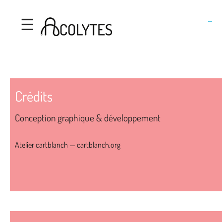
Acolytes
Aller au contenu principal
☰
Crédits
Conception graphique & développement
Atelier cartblanch —
cartblanch.org