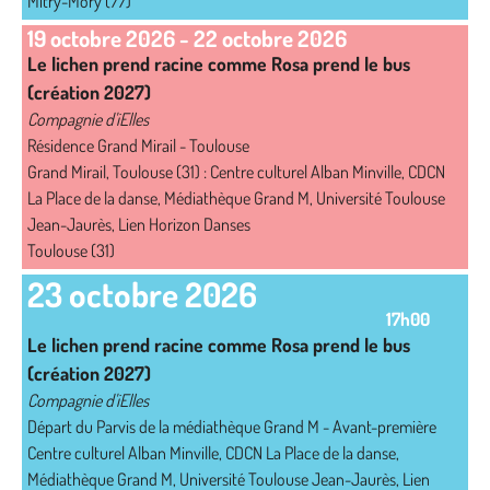
Mitry-Mory (77)
19 octobre 2026
-
22 octobre 2026
Le lichen prend racine comme Rosa prend le bus
(création 2027)
Compagnie d'iElles
Résidence Grand Mirail - Toulouse
Grand Mirail, Toulouse (31) : Centre culturel Alban Minville, CDCN
La Place de la danse, Médiathèque Grand M, Université Toulouse
Jean-Jaurès, Lien Horizon Danses
Toulouse (31)
23 octobre 2026
17h00
Le lichen prend racine comme Rosa prend le bus
(création 2027)
Compagnie d'iElles
Départ du Parvis de la médiathèque Grand M - Avant-première
Centre culturel Alban Minville, CDCN La Place de la danse,
Médiathèque Grand M, Université Toulouse Jean-Jaurès, Lien