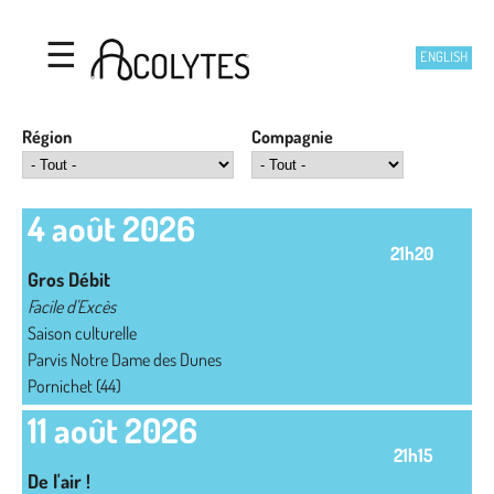
Acolytes
Aller au contenu principal
☰
ENGLISH
Région
Compagnie
4 août 2026
21h20
Gros Débit
Facile d'Excès
Saison culturelle
Parvis Notre Dame des Dunes
Pornichet (44)
11 août 2026
21h15
De l'air !