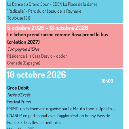
La Danse au Grand Jour – CDCN La Place de la danse
"Radicelle" - Parc du château de la Reynerie
Toulouse (31)
5 octobre 2026
-
18 octobre 2026
Le lichen prend racine comme Rosa prend le bus
(création 2027)
Compagnie d'iElles
Résidence à la Casa Desvío - option
Grenade (Espagne)
10 octobre 2026
16h00
Gros Débit
Facile d'Excès
Festival Primo
PRIMO, un événement organisé par Le Moulin Fondu, Oposito –
CNAREP, en partenariat avec l’agglomération Roissy Pays de
France et les villes accueillantes