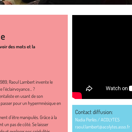
ue
uvoir des mots et la
1989, Raoul Lambert invente le
 l’éclairvoyance... ?
ntaliste en usant de son
it passer pour un hypermnésique en
Contact diffusion:
t d’être manipulés. Grâce à la
Nadia Perlès / ACOLYTES
 un pas de côté. Se laisser
raoul.lambert@acolytes.asso.fr
 et explorer nos crédulités.