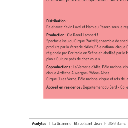
Distribution :
De et avec Kevin Laval et Mathieu Pasero sous le r
Production :
Cie Raoul Lambert !
Spectacle issu du Cirque Portatif, ensemble de spect
produits par la Verrerie d’Alès, Pôle national cirque 
régionale par Occitanie en Scène et labellisé par le
plan « Culture près de chez vous ».
Coproductions :
La Verrerie d’Alès, Pôle national c
cirque Ardèche Auvergne-Rhône-Alpes
Cirque Jules Verne, Pôle national cirque et arts de 
Accueil en résidence :
Département du Gard - Colle
Acolytes
| La Grainerie 61, rue Saint-Jean F-31120 Balm