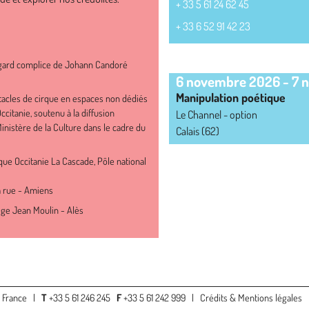
+ 33 5 61 24 62 45
+ 33 6 52 91 42 23
AGENDA
egard complice de Johann Candoré
6 novembre 2026
-
7 
Manipulation poétique
acles de cirque en espaces non dédiés
Occitanie, soutenu à la diffusion
Le Channel - option
 Ministère de la Culture dans le cadre du
Calais (62)
irque Occitanie La Cascade, Pôle national
la rue - Amiens
̀ge Jean Moulin - Alès
a France |
T
+33 5 61 246 245
F
+33 5 61 242 999 |
Crédits & Mentions légales