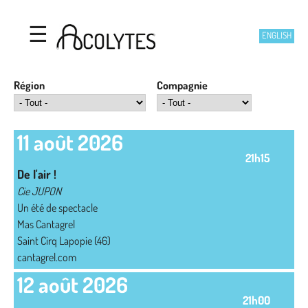
Acolytes
Aller au contenu principal
☰
ENGLISH
Région
Compagnie
11 août 2026
21h15
De l'air !
Cie JUPON
Un été de spectacle
Mas Cantagrel
Saint Cirq Lapopie (46)
cantagrel.com
12 août 2026
21h00