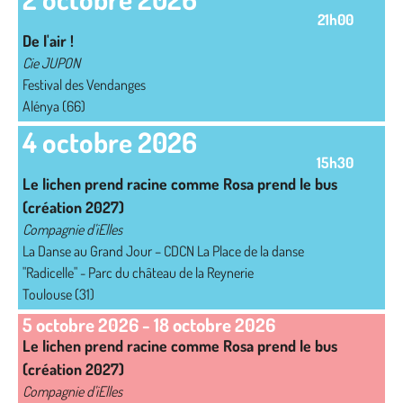
21h00
De l'air !
Cie JUPON
Festival des Vendanges
Alénya (66)
4 octobre 2026
15h30
Le lichen prend racine comme Rosa prend le bus
(création 2027)
Compagnie d'iElles
La Danse au Grand Jour – CDCN La Place de la danse
"Radicelle" - Parc du château de la Reynerie
Toulouse (31)
5 octobre 2026
-
18 octobre 2026
Le lichen prend racine comme Rosa prend le bus
(création 2027)
Compagnie d'iElles