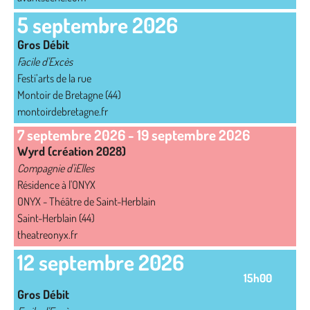
5 septembre 2026
Gros Débit
Facile d'Excès
Festi’arts de la rue
Montoir de Bretagne (44)
montoirdebretagne.fr
7 septembre 2026
-
19 septembre 2026
Wyrd (création 2028)
Compagnie d'iElles
Résidence à l'ONYX
ONYX - Théâtre de Saint-Herblain
Saint-Herblain (44)
theatreonyx.fr
12 septembre 2026
15h00
Gros Débit