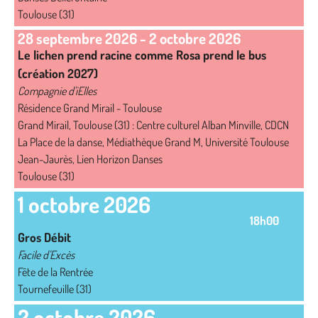
Toulouse (31)
28 septembre 2026
-
2 octobre 2026
Le lichen prend racine comme Rosa prend le bus
(création 2027)
Compagnie d'iElles
Résidence Grand Mirail - Toulouse
Grand Mirail, Toulouse (31) : Centre culturel Alban Minville, CDCN
La Place de la danse, Médiathèque Grand M, Université Toulouse
Jean-Jaurès, Lien Horizon Danses
Toulouse (31)
1 octobre 2026
18h00
Gros Débit
Facile d'Excès
Fête de la Rentrée
Tournefeuille (31)
2 octobre 2026