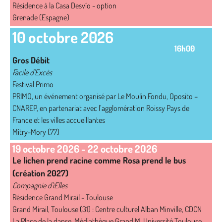
Résidence à la Casa Desvío - option
Grenade (Espagne)
10 octobre 2026
16h00
Gros Débit
Facile d'Excès
Festival Primo
PRIMO, un événement organisé par Le Moulin Fondu, Oposito –
CNAREP, en partenariat avec l’agglomération Roissy Pays de
France et les villes accueillantes
Mitry-Mory (77)
19 octobre 2026
-
22 octobre 2026
Le lichen prend racine comme Rosa prend le bus
(création 2027)
Compagnie d'iElles
Résidence Grand Mirail - Toulouse
Grand Mirail, Toulouse (31) : Centre culturel Alban Minville, CDCN
La Place de la danse, Médiathèque Grand M, Université Toulouse