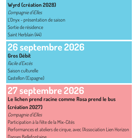
Wyrd (création 2028)
Compagnie d'iElles
L'Onyx - présentation de saison
Sortie de résidence
Saint Herblain (44)
26 septembre 2026
Gros Débit
Facile d'Excès
Saison culturelle
Castellon (Espagne)
27 septembre 2026
Le lichen prend racine comme Rosa prend le bus
(création 2027)
Compagnie d'iElles
Participation à la fête de la Mix-Cités
Performances et ateliers de cirque, avec l'Association Lien Horizon
Danses Bellefontaine